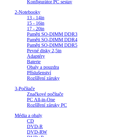
Konfigurátor PC sestav
2-Notebooky
13 - 14in
15 - 16in
17 - 20in
Paměti SO-DIMM DDR3
Paměti SO-DIMM DDR4
Paměti SO-DIMM DDR5
Pevné disky 2,5in
Adaptéry
Baterie
Obaly a pouzdra
Příslušenství
Rozšíření záruky
3-Počítače
Značkové počítače
PC All-in-One
Rozšíření záruky PC
Média a obaly
CD
DVD-R
DVD-RW