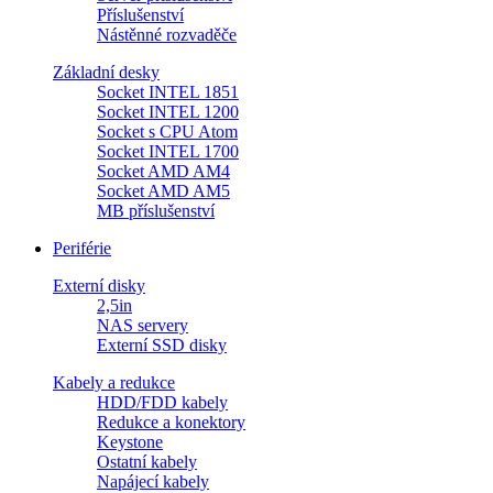
Příslušenství
Nástěnné rozvaděče
Základní desky
Socket INTEL 1851
Socket INTEL 1200
Socket s CPU Atom
Socket INTEL 1700
Socket AMD AM4
Socket AMD AM5
MB příslušenství
Periférie
Externí disky
2,5in
NAS servery
Externí SSD disky
Kabely a redukce
HDD/FDD kabely
Redukce a konektory
Keystone
Ostatní kabely
Napájecí kabely