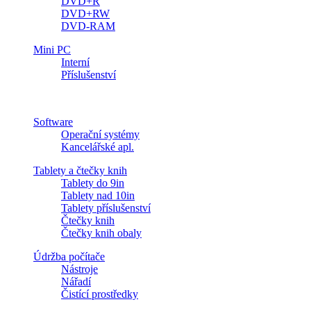
DVD+R
DVD+RW
DVD-RAM
Mini PC
Interní
Příslušenství
Software
Operační systémy
Kancelářské apl.
Tablety a čtečky knih
Tablety do 9in
Tablety nad 10in
Tablety příslušenství
Čtečky knih
Čtečky knih obaly
Údržba počítače
Nástroje
Nářadí
Čistící prostředky