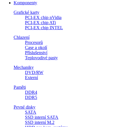
Komponenty
Grafické karty
PCI-EX chip nVidia
PCI-EX chip ATi
PCI-EX chip INTEL
Chlazení
Procesorů
Case a okolí
Příslušenství
Teplovodivé pasty
Mechaniky
DVD/RW
Externí
Paměti
DDR4
DDR5
Pevné disky
SATA
SSD interní SATA
SSD interní M.2