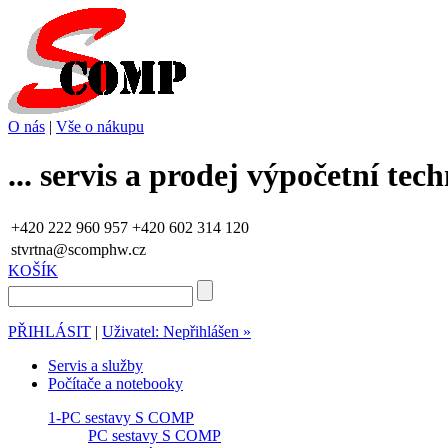
O nás
|
Vše o nákupu
... servis a prodej výpočetní te
+420 222 960 957
+420 602 314 120
stvrtna@scomphw.cz
KOŠÍK
PŘIHLÁSIT
|
Uživatel: Nepřihlášen »
Servis a služby
Počítače a notebooky
1-PC sestavy S COMP
PC sestavy S COMP