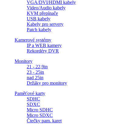
VGA/DVI/HDMI kabely
Video/Audio kabely
KVM přepínače
USB kabely
Kabely pro servery
Patch kabely
Kamerové systémy
IP a WEB kamery
Rekordéry DVR
Monitory
21 - 22,9in
23 - 25in
nad 25in
Držáky pro monitory
Paměťové karty
SDHC
SDXC
Micro SDHC
Micro SDXC
Čtečky pam. karet