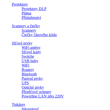
Projektory
Projektory DLP
Plátna
Příslušenství
Scannery a čtečky
Scannery
Čtečky čárového kódu
Síťové prvky
WiFi antény
Síťové karty
Switche
USB huby
WiFi
Routery
Bluetooth
Pasivní prvky
UPS
Optické prvky
Přepěťové ochrany
Powerline LAN přes 220V
Tiskárny
Inkoustové