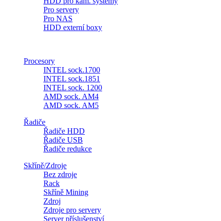
HDD pro kam. systémy
Pro servery
Pro NAS
HDD externí boxy
Procesory
INTEL sock.1700
INTEL sock.1851
INTEL sock. 1200
AMD sock. AM4
AMD sock. AM5
Řadiče
Řadiče HDD
Řadiče USB
Řadiče redukce
Skříně/Zdroje
Bez zdroje
Rack
Skříně Mining
Zdroj
Zdroje pro servery
Server příslušenství