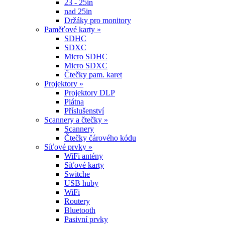
23 - 25in
nad 25in
Držáky pro monitory
Paměťové karty »
SDHC
SDXC
Micro SDHC
Micro SDXC
Čtečky pam. karet
Projektory »
Projektory DLP
Plátna
Příslušenství
Scannery a čtečky »
Scannery
Čtečky čárového kódu
Síťové prvky »
WiFi antény
Síťové karty
Switche
USB huby
WiFi
Routery
Bluetooth
Pasivní prvky