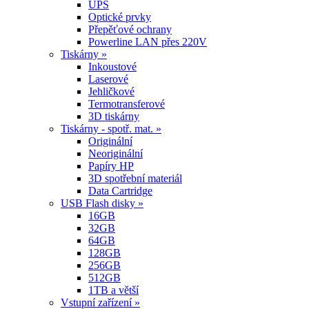
UPS
Optické prvky
Přepěťové ochrany
Powerline LAN přes 220V
Tiskárny »
Inkoustové
Laserové
Jehličkové
Termotransferové
3D tiskárny
Tiskárny - spotř. mat. »
Originální
Neoriginální
Papíry HP
3D spotřební materiál
Data Cartridge
USB Flash disky »
16GB
32GB
64GB
128GB
256GB
512GB
1TB a větší
Vstupní zařízení »