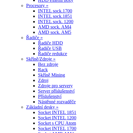
HDD externí boxy
Procesory »
INTEL sock.1700
INTEL sock.1851
INTEL sock. 1200
AMD sock. AM4
AMD sock. AM5
Řadiče »
Řadiče HDD
Řadiče USB
Řadiče redukce
Skříně/Zdroje »
Bez zdroje
Rack
Skříně Mining
Zdroj
Zdroje pro servery
Server příslušenství
Příslušenství
Nástěnné rozvaděče
Základní desky »
Socket INTEL 1851
Socket INTEL 1200
Socket s CPU Atom
Socket INTEL 1700