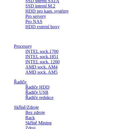
SSD interní SATA
SSD interní M.2
HDD pro kam. systémy
Pro servery
Pro NAS
HDD externí boxy
Procesory
INTEL sock.1700
INTEL sock.1851
INTEL sock. 1200
AMD sock. AM4
AMD sock. AM5
Řadiče
Řadiče HDD
Řadiče USB
Řadiče redukce
Skříně/Zdroje
Bez zdroje
Rack
Skříně Mining
Zdroj