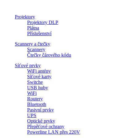
Projektory
Projektory DLP
Plátna
Příslušenství
Scannery a čtečky
Scannery
Čtečky čárového kódu
Síťové prvky
WiFi antény
Síťové karty
Switche
USB huby
WiFi
Routery
Bluetooth
Pasivní prvky
UPS
Optické prvky
Přepěťové ochrany
Powerline LAN přes 220V