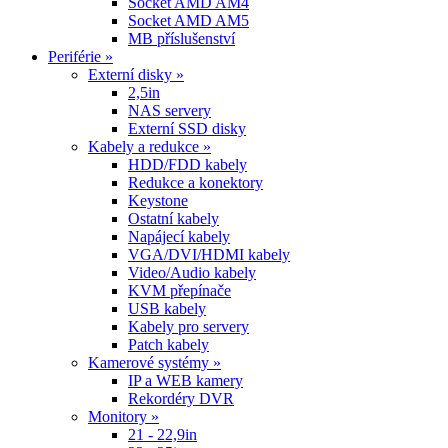
Socket AMD AM4
Socket AMD AM5
MB příslušenství
Periférie »
Externí disky »
2,5in
NAS servery
Externí SSD disky
Kabely a redukce »
HDD/FDD kabely
Redukce a konektory
Keystone
Ostatní kabely
Napájecí kabely
VGA/DVI/HDMI kabely
Video/Audio kabely
KVM přepínače
USB kabely
Kabely pro servery
Patch kabely
Kamerové systémy »
IP a WEB kamery
Rekordéry DVR
Monitory »
21 - 22,9in