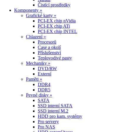
Čistící prostředky
Komponenty »
Grafické karty »
PCI-EX chip nVidia
PCI-EX chip ATi
PCI-EX chip INTEL
Chlazení »
Procesorů
Case a okolí
Příslušenství
Teplovodivé pasty
Mechaniky »
DVD/RW
Externí
Paměti »
DDR4
DDR5
Pevné disky »
SATA
SSD interní SATA
SSD interní M.2
HDD pro kam. systémy
Pro servery
Pro NAS