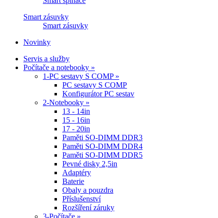
Smart spínače
Smart zásuvky
Smart zásuvky
Novinky
Servis a služby
Počítače a notebooky »
1-PC sestavy S COMP »
PC sestavy S COMP
Konfigurátor PC sestav
2-Notebooky »
13 - 14in
15 - 16in
17 - 20in
Paměti SO-DIMM DDR3
Paměti SO-DIMM DDR4
Paměti SO-DIMM DDR5
Pevné disky 2,5in
Adaptéry
Baterie
Obaly a pouzdra
Příslušenství
Rozšíření záruky
3-Počítače »