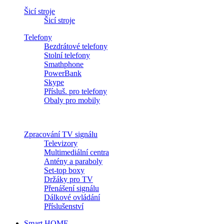
Šicí stroje
Šicí stroje
Telefony
Bezdrátové telefony
Stolní telefony
Smathphone
PowerBank
Skype
Přísluš. pro telefony
Obaly pro mobily
Zpracování TV signálu
Televizory
Multimediální centra
Antény a paraboly
Set-top boxy
Držáky pro TV
Přenášení signálu
Dálkové ovládání
Příslušenství
Smart HOME