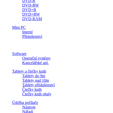
DVD-R
DVD-RW
DVD+R
DVD+RW
DVD-RAM
Mini PC
Interní
Příslušenství
Software
Operační systémy
Kancelářské apl.
Tablety a čtečky knih
Tablety do 9in
Tablety nad 10in
Tablety příslušenství
Čtečky knih
Čtečky knih obaly
Údržba počítače
Nástroje
Nářadí