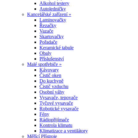
Alkohol testery
Autoledničky
Kancelářské zařízení »
Laminovačky
Řezačky
Vazače
Skartovačky
Pořadače
Keramické tabule
Obaly
Příslušenství
Malé spotřebiče »
Kávovary
Čistič oken
Do kuchyně
Čistič vzduchu
Osobní váhy
Vysavače, tepovače
Tyčové vysavače
Robotické vysavače
Fény
Rádiopřijímače
Kontrola klimatu
Klimatizace a ventilátory
Měřící Přístroje