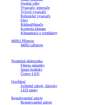
Osobní váhy
Vysavače, tepovače
Tyčové vysavače
Robotické vysavače
Fény
Rádiopřijímače
Kontrola klimatu
Klimatizace a ventilátory
Měřící Přístroje
Měřící přístroje
Nositelná elektronika
Fitness náramky
Smart hodinky
Čepice LED
Osvětlení
Světelné zdroje, žárovky
LED pásky
Regulovatelné zdroje
Regulovatelné zdroje