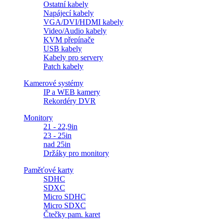
Ostatní kabely
Napájecí kabely
VGA/DVI/HDMI kabely
Video/Audio kabely
KVM přepínače
USB kabely
Kabely pro servery
Patch kabely
Kamerové systémy
IP a WEB kamery
Rekordéry DVR
Monitory
21 - 22,9in
23 - 25in
nad 25in
Držáky pro monitory
Paměťové karty
SDHC
SDXC
Micro SDHC
Micro SDXC
Čtečky pam. karet