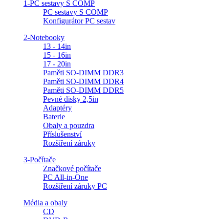
1-PC sestavy S COMP
PC sestavy S COMP
Konfigurátor PC sestav
2-Notebooky
13 - 14in
15 - 16in
17 - 20in
Paměti SO-DIMM DDR3
Paměti SO-DIMM DDR4
Paměti SO-DIMM DDR5
Pevné disky 2,5in
Adaptéry
Baterie
Obaly a pouzdra
Příslušenství
Rozšíření záruky
3-Počítače
Značkové počítače
PC All-in-One
Rozšíření záruky PC
Média a obaly
CD