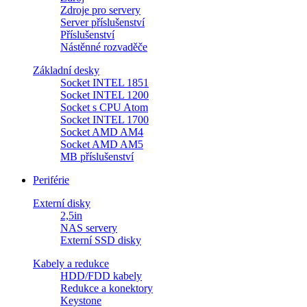
Zdroje pro servery
Server příslušenství
Příslušenství
Nástěnné rozvaděče
Základní desky
Socket INTEL 1851
Socket INTEL 1200
Socket s CPU Atom
Socket INTEL 1700
Socket AMD AM4
Socket AMD AM5
MB příslušenství
Periférie
Externí disky
2,5in
NAS servery
Externí SSD disky
Kabely a redukce
HDD/FDD kabely
Redukce a konektory
Keystone