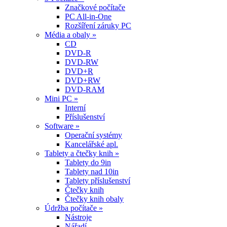
Značkové počítače
PC All-in-One
Rozšíření záruky PC
Média a obaly »
CD
DVD-R
DVD-RW
DVD+R
DVD+RW
DVD-RAM
Mini PC »
Interní
Příslušenství
Software »
Operační systémy
Kancelářské apl.
Tablety a čtečky knih »
Tablety do 9in
Tablety nad 10in
Tablety příslušenství
Čtečky knih
Čtečky knih obaly
Údržba počítače »
Nástroje
Nářadí