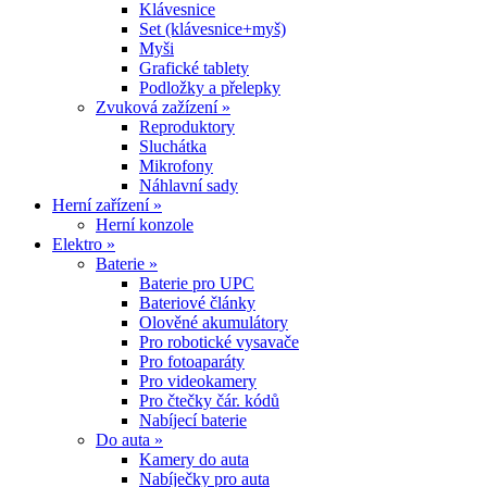
Klávesnice
Set (klávesnice+myš)
Myši
Grafické tablety
Podložky a přelepky
Zvuková zažízení »
Reproduktory
Sluchátka
Mikrofony
Náhlavní sady
Herní zařízení »
Herní konzole
Elektro »
Baterie »
Baterie pro UPC
Bateriové články
Olověné akumulátory
Pro robotické vysavače
Pro fotoaparáty
Pro videokamery
Pro čtečky čár. kódů
Nabíjecí baterie
Do auta »
Kamery do auta
Nabíječky pro auta