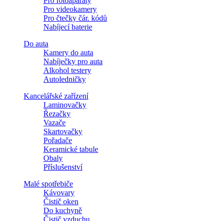
Pro fotoaparáty
Pro videokamery
Pro čtečky čár. kódů
Nabíjecí baterie
Do auta
Kamery do auta
Nabíječky pro auta
Alkohol testery
Autoledničky
Kancelářské zařízení
Laminovačky
Řezačky
Vazače
Skartovačky
Pořadače
Keramické tabule
Obaly
Příslušenství
Malé spotřebiče
Kávovary
Čistič oken
Do kuchyně
Čistič vzduchu