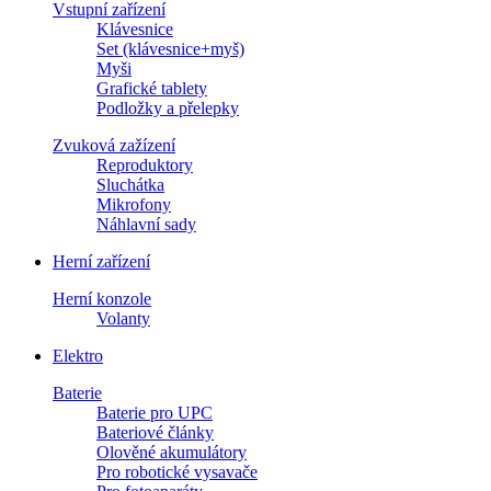
Vstupní zařízení
Klávesnice
Set (klávesnice+myš)
Myši
Grafické tablety
Podložky a přelepky
Zvuková zažízení
Reproduktory
Sluchátka
Mikrofony
Náhlavní sady
Herní zařízení
Herní konzole
Volanty
Elektro
Baterie
Baterie pro UPC
Bateriové články
Olověné akumulátory
Pro robotické vysavače