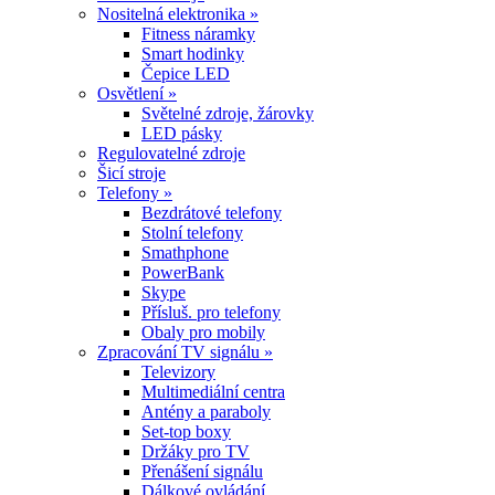
Nositelná elektronika »
Fitness náramky
Smart hodinky
Čepice LED
Osvětlení »
Světelné zdroje, žárovky
LED pásky
Regulovatelné zdroje
Šicí stroje
Telefony »
Bezdrátové telefony
Stolní telefony
Smathphone
PowerBank
Skype
Přísluš. pro telefony
Obaly pro mobily
Zpracování TV signálu »
Televizory
Multimediální centra
Antény a paraboly
Set-top boxy
Držáky pro TV
Přenášení signálu
Dálkové ovládání