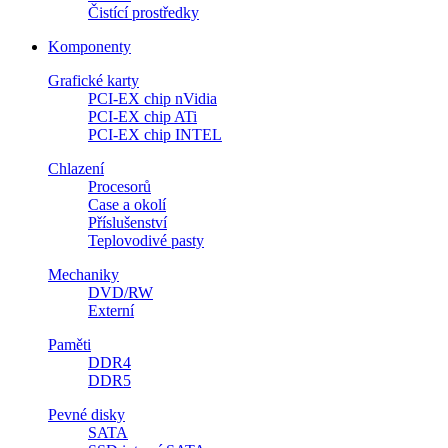
Čistící prostředky
Komponenty
Grafické karty
PCI-EX chip nVidia
PCI-EX chip ATi
PCI-EX chip INTEL
Chlazení
Procesorů
Case a okolí
Příslušenství
Teplovodivé pasty
Mechaniky
DVD/RW
Externí
Paměti
DDR4
DDR5
Pevné disky
SATA