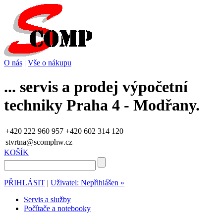
O nás
|
Vše o nákupu
... servis a prodej výpočetní
techniky Praha 4 - Modřany.
+420 222 960 957
+420 602 314 120
stvrtna@scomphw.cz
KOŠÍK
PŘIHLÁSIT
|
Uživatel: Nepřihlášen »
Servis a služby
Počítače a notebooky