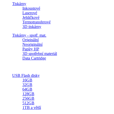
Tiskárny
Inkoustové
Laserové
Jehličkové
Termotransferové
3D tiskárny
Tiskárny - spotř. mat.
Originální
Neoriginální
Papíry HP
3D spotřební materiál
Data Cartridge
USB Flash disky
16GB
32GB
64GB
128GB
256GB
512GB
1TB a větší