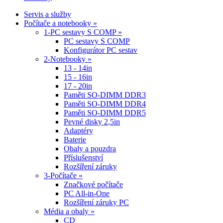
Servis a služby
Počítače a notebooky »
1-PC sestavy S COMP »
PC sestavy S COMP
Konfigurátor PC sestav
2-Notebooky »
13 - 14in
15 - 16in
17 - 20in
Paměti SO-DIMM DDR3
Paměti SO-DIMM DDR4
Paměti SO-DIMM DDR5
Pevné disky 2,5in
Adaptéry
Baterie
Obaly a pouzdra
Příslušenství
Rozšíření záruky
3-Počítače »
Značkové počítače
PC All-in-One
Rozšíření záruky PC
Média a obaly »
CD