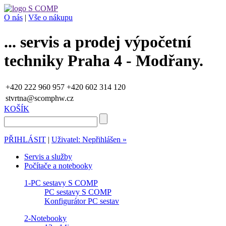
O nás
|
Vše o nákupu
... servis a prodej výpočetní
techniky Praha 4 - Modřany.
+420 222 960 957
+420 602 314 120
stvrtna@scomphw.cz
KOŠÍK
PŘIHLÁSIT
|
Uživatel: Nepřihlášen »
Servis a služby
Počítače a notebooky
1-PC sestavy S COMP
PC sestavy S COMP
Konfigurátor PC sestav
2-Notebooky