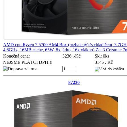
AMD cpu Ryzen 7 5700 AM4 Box (rozbalený) (s chladičem, 3.7GHz
4.6GHz, 16MB cache, 65W, 8x jádro, 16x vlákno) Zen3 Cezanne 
Konečná cena:
3236 ,-Kč
Skl:
0ks
NEJSME PLÁTCI DPH!!!
3145 ,-Kč
87230