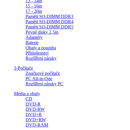
13 - 14in
15 - 16in
17 - 20in
Paměti SO-DIMM DDR3
Paměti SO-DIMM DDR4
Paměti SO-DIMM DDR5
Pevné disky 2,5in
Adaptéry
Baterie
Obaly a pouzdra
Příslušenství
Rozšíření záruky
3-Počítače
Značkové počítače
PC All-in-One
Rozšíření záruky PC
Média a obaly
CD
DVD-R
DVD-RW
DVD+R
DVD+RW
DVD-RAM