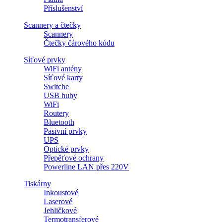
Příslušenství
Scannery a čtečky
Scannery
Čtečky čárového kódu
Síťové prvky
WiFi antény
Síťové karty
Switche
USB huby
WiFi
Routery
Bluetooth
Pasivní prvky
UPS
Optické prvky
Přepěťové ochrany
Powerline LAN přes 220V
Tiskárny
Inkoustové
Laserové
Jehličkové
Termotransferové