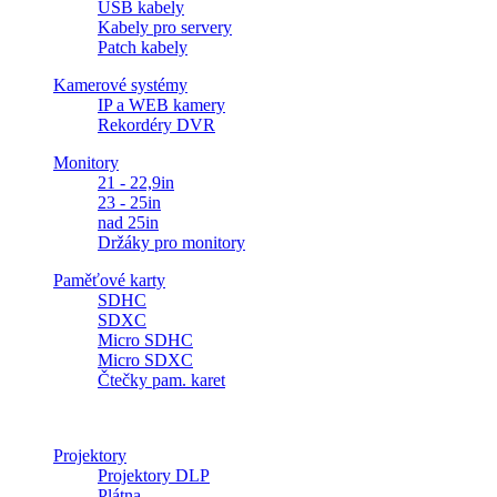
USB kabely
Kabely pro servery
Patch kabely
Kamerové systémy
IP a WEB kamery
Rekordéry DVR
Monitory
21 - 22,9in
23 - 25in
nad 25in
Držáky pro monitory
Paměťové karty
SDHC
SDXC
Micro SDHC
Micro SDXC
Čtečky pam. karet
Projektory
Projektory DLP
Plátna