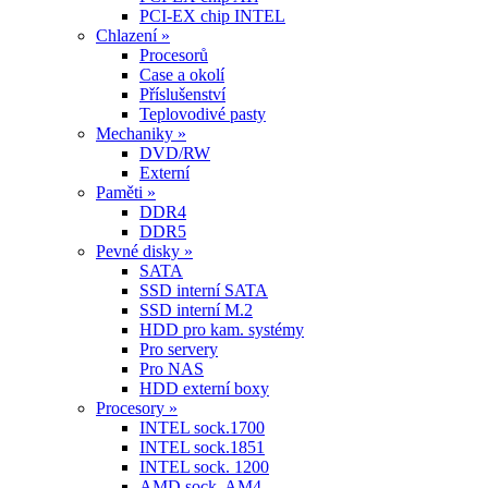
PCI-EX chip INTEL
Chlazení »
Procesorů
Case a okolí
Příslušenství
Teplovodivé pasty
Mechaniky »
DVD/RW
Externí
Paměti »
DDR4
DDR5
Pevné disky »
SATA
SSD interní SATA
SSD interní M.2
HDD pro kam. systémy
Pro servery
Pro NAS
HDD externí boxy
Procesory »
INTEL sock.1700
INTEL sock.1851
INTEL sock. 1200
AMD sock. AM4