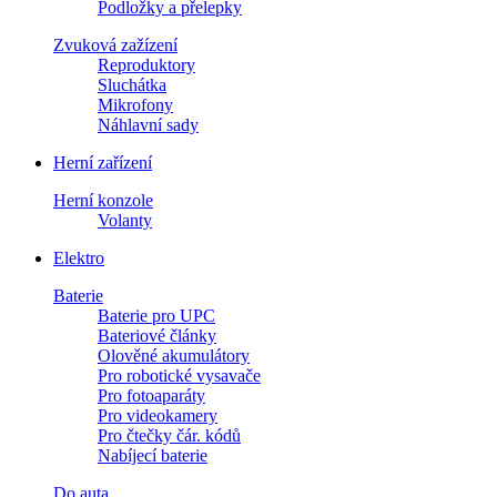
Podložky a přelepky
Zvuková zažízení
Reproduktory
Sluchátka
Mikrofony
Náhlavní sady
Herní zařízení
Herní konzole
Volanty
Elektro
Baterie
Baterie pro UPC
Bateriové články
Olověné akumulátory
Pro robotické vysavače
Pro fotoaparáty
Pro videokamery
Pro čtečky čár. kódů
Nabíjecí baterie
Do auta