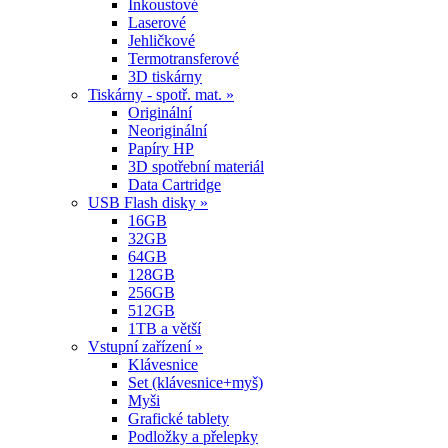
Inkoustové
Laserové
Jehličkové
Termotransferové
3D tiskárny
Tiskárny - spotř. mat. »
Originální
Neoriginální
Papíry HP
3D spotřební materiál
Data Cartridge
USB Flash disky »
16GB
32GB
64GB
128GB
256GB
512GB
1TB a větší
Vstupní zařízení »
Klávesnice
Set (klávesnice+myš)
Myši
Grafické tablety
Podložky a přelepky