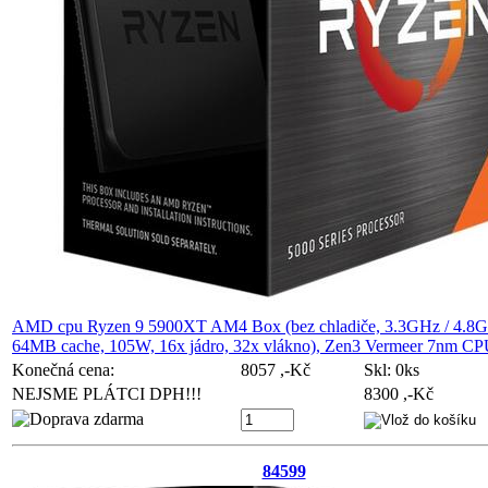
AMD cpu Ryzen 9 5900XT AM4 Box (bez chladiče, 3.3GHz / 4.8
64MB cache, 105W, 16x jádro, 32x vlákno), Zen3 Vermeer 7nm C
Konečná cena:
8057 ,-Kč
Skl:
0ks
NEJSME PLÁTCI DPH!!!
8300 ,-Kč
84599