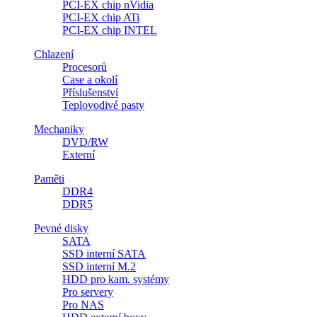
PCI-EX chip nVidia
PCI-EX chip ATi
PCI-EX chip INTEL
Chlazení
Procesorů
Case a okolí
Příslušenství
Teplovodivé pasty
Mechaniky
DVD/RW
Externí
Paměti
DDR4
DDR5
Pevné disky
SATA
SSD interní SATA
SSD interní M.2
HDD pro kam. systémy
Pro servery
Pro NAS