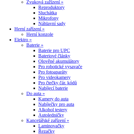
Zvuková zažízení »
Reproduktory
Sluchátka
Mikrofony
Náhlavní sady
Herní zařízení »
Herní konzole
Elektro »
Baterie »
Baterie pro UPC
Bateriové články
Olověné akumulátory
Pro robotické vysavače
Pro fotoaparáty
Pro videokamery
Pro čtečky čár. kódů
Nabíjecí baterie
Do auta »
Kamery do auta
Nabíječky pro auta
Alkohol testery
Autoledničky
Kancelářské zařízení »
Laminovačky
Řezačky