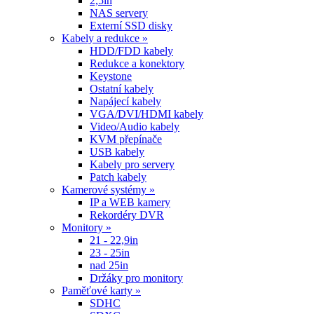
2,5in
NAS servery
Externí SSD disky
Kabely a redukce »
HDD/FDD kabely
Redukce a konektory
Keystone
Ostatní kabely
Napájecí kabely
VGA/DVI/HDMI kabely
Video/Audio kabely
KVM přepínače
USB kabely
Kabely pro servery
Patch kabely
Kamerové systémy »
IP a WEB kamery
Rekordéry DVR
Monitory »
21 - 22,9in
23 - 25in
nad 25in
Držáky pro monitory
Paměťové karty »
SDHC