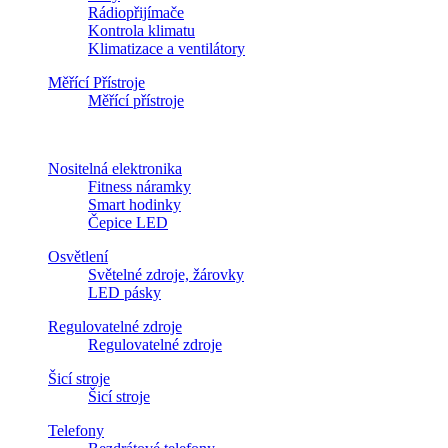
Rádiopřijímače
Kontrola klimatu
Klimatizace a ventilátory
Měřící Přístroje
Měřící přístroje
Nositelná elektronika
Fitness náramky
Smart hodinky
Čepice LED
Osvětlení
Světelné zdroje, žárovky
LED pásky
Regulovatelné zdroje
Regulovatelné zdroje
Šicí stroje
Šicí stroje
Telefony