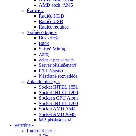
AMD sock. AM5
Řadiče »
Řadiče HDD
Řadiče USB
Řadiče redukce
Skříně/Zdroje »
Bez zdroje
Rack
Skříně Mining
Zdroj
Zdroje pro servery
Server příslušenství
Příslušenství
Nástěnné rozvaděče
Základní desky »
Socket INTEL 1851
Socket INTEL 1200
Socket s CPU Atom
Socket INTEL 1700
Socket AMD AM4
Socket AMD AM5
MB příslušenství
Periférie »
Externí disky »