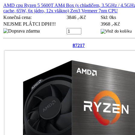
AMD cpu Ryzen 5 5600T AM4 Box (s chladičem, 3.5GHz / 4.5GH
cache, 65W, 6x jádro, 12x vlákno) Zen3 Vermeer 7nm CPU
Konečná cena:
3846 ,-Kč
Skl:
0ks
NEJSME PLÁTCI DPH!!!
3968 ,-Kč
87217