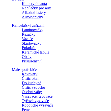
Kamery do auta
Nabíječky pro auta
Alkohol testery
Autoledničky
Kancelářské zařízení
Laminovačky
Řezačky
Vazače
Skartovačky
Pořadače
Keramické tabule
Obaly
Příslušenství
Malé spotřebiče
Kávovary
Čistič oken
Do kuchyně
Čistič vzduchu
Osobní váhy
Vysavače, tepovače
Tyčové vysavače
Robotické vysavače
Fény