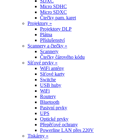
SDXC
Micro SDHC
Micro SDXC
Čtečky pam. karet
Projektory »
Projektory DLP
Plátna
Příslušenství
Scannery a čtečky »
Scannery
Čtečky čárového kódu
Síťové prvky »
WiFi antény
Síťové karty
Switche
USB huby
WiFi
Routery
Bluetooth
Pasivní prvky
UPS
Optické prvky
Přepěťové ochrany
Powerline LAN přes 220V
Tiskárny »