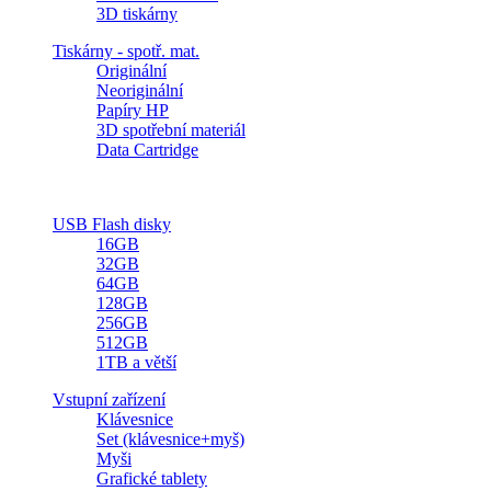
3D tiskárny
Tiskárny - spotř. mat.
Originální
Neoriginální
Papíry HP
3D spotřební materiál
Data Cartridge
USB Flash disky
16GB
32GB
64GB
128GB
256GB
512GB
1TB a větší
Vstupní zařízení
Klávesnice
Set (klávesnice+myš)
Myši
Grafické tablety