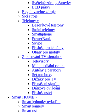
Světelné zdroje, žárovky
LED pásky
Regulovatelné zdroje
Šicí stroje
Telefony »
Bezdrátové telefony
Stolní telefony
Smathphone
PowerBank
Skype
Přísluš. pro telefony
Obaly pro mobily
Zpracování TV signálu »
Televizory
Multimediální centra
Antény a paraboly
Set-top boxy
Držáky pro TV
Přenášení signálu
Dálkové ovládání
Příslušenství
Smart HOME »
Smart jednotky ovládání
Smart kamery
Smart ostatní