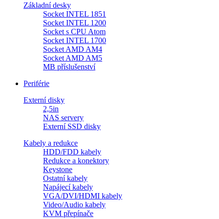
Základní desky
Socket INTEL 1851
Socket INTEL 1200
Socket s CPU Atom
Socket INTEL 1700
Socket AMD AM4
Socket AMD AM5
MB příslušenství
Periférie
Externí disky
2,5in
NAS servery
Externí SSD disky
Kabely a redukce
HDD/FDD kabely
Redukce a konektory
Keystone
Ostatní kabely
Napájecí kabely
VGA/DVI/HDMI kabely
Video/Audio kabely
KVM přepínače