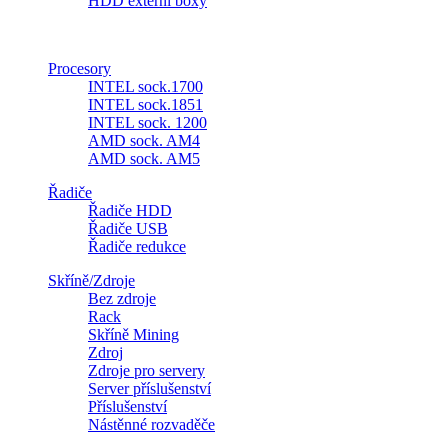
HDD externí boxy
Procesory
INTEL sock.1700
INTEL sock.1851
INTEL sock. 1200
AMD sock. AM4
AMD sock. AM5
Řadiče
Řadiče HDD
Řadiče USB
Řadiče redukce
Skříně/Zdroje
Bez zdroje
Rack
Skříně Mining
Zdroj
Zdroje pro servery
Server příslušenství
Příslušenství
Nástěnné rozvaděče