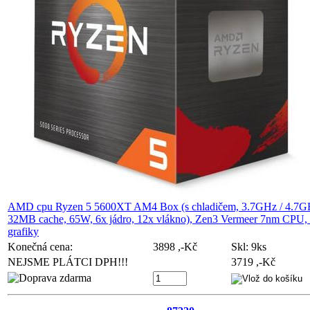
AMD cpu Ryzen 5 5600XT AM4 Box (s chladičem, 3.7GHz / 4.7G
32MB cache, 65W, 6x jádro, 12x vlákno), Zen3 Vermeer 7nm CPU,
grafiky
Konečná cena:
3898 ,-Kč
Skl:
9ks
NEJSME PLÁTCI DPH!!!
3719 ,-Kč