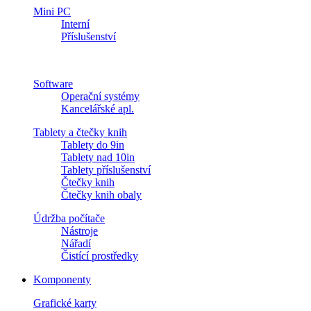
Mini PC
Interní
Příslušenství
Software
Operační systémy
Kancelářské apl.
Tablety a čtečky knih
Tablety do 9in
Tablety nad 10in
Tablety příslušenství
Čtečky knih
Čtečky knih obaly
Údržba počítače
Nástroje
Nářadí
Čistící prostředky
Komponenty
Grafické karty