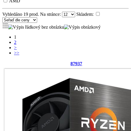
AMD
Vyhledáno
19
prod. Na stránce:
Skladem:
1
2
>
>>
87937