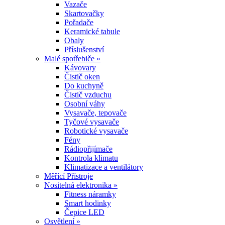
Vazače
Skartovačky
Pořadače
Keramické tabule
Obaly
Příslušenství
Malé spotřebiče »
Kávovary
Čistič oken
Do kuchyně
Čistič vzduchu
Osobní váhy
Vysavače, tepovače
Tyčové vysavače
Robotické vysavače
Fény
Rádiopřijímače
Kontrola klimatu
Klimatizace a ventilátory
Měřící Přístroje
Nositelná elektronika »
Fitness náramky
Smart hodinky
Čepice LED
Osvětlení »