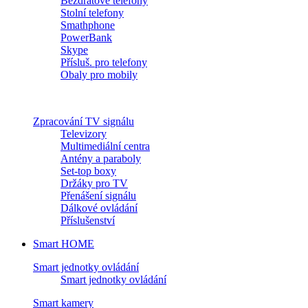
Bezdrátové telefony
Stolní telefony
Smathphone
PowerBank
Skype
Přísluš. pro telefony
Obaly pro mobily
Zpracování TV signálu
Televizory
Multimediální centra
Antény a paraboly
Set-top boxy
Držáky pro TV
Přenášení signálu
Dálkové ovládání
Příslušenství
Smart HOME
Smart jednotky ovládání
Smart jednotky ovládání
Smart kamery