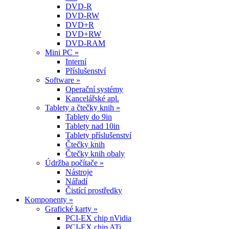
DVD-R
DVD-RW
DVD+R
DVD+RW
DVD-RAM
Mini PC »
Interní
Příslušenství
Software »
Operační systémy
Kancelářské apl.
Tablety a čtečky knih »
Tablety do 9in
Tablety nad 10in
Tablety příslušenství
Čtečky knih
Čtečky knih obaly
Údržba počítače »
Nástroje
Nářadí
Čistící prostředky
Komponenty »
Grafické karty »
PCI-EX chip nVidia
PCI-EX chip ATi