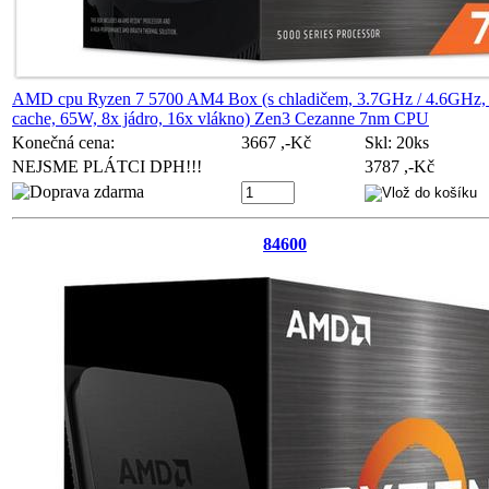
AMD cpu Ryzen 7 5700 AM4 Box (s chladičem, 3.7GHz / 4.6GHz
cache, 65W, 8x jádro, 16x vlákno) Zen3 Cezanne 7nm CPU
Konečná cena:
3667 ,-Kč
Skl:
20ks
NEJSME PLÁTCI DPH!!!
3787 ,-Kč
84600