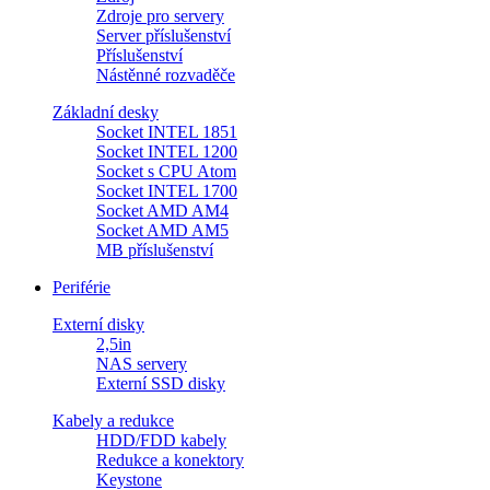
Zdroje pro servery
Server příslušenství
Příslušenství
Nástěnné rozvaděče
Základní desky
Socket INTEL 1851
Socket INTEL 1200
Socket s CPU Atom
Socket INTEL 1700
Socket AMD AM4
Socket AMD AM5
MB příslušenství
Periférie
Externí disky
2,5in
NAS servery
Externí SSD disky
Kabely a redukce
HDD/FDD kabely
Redukce a konektory
Keystone