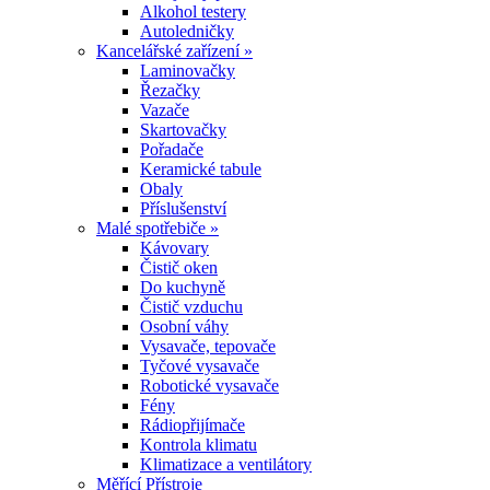
Alkohol testery
Autoledničky
Kancelářské zařízení »
Laminovačky
Řezačky
Vazače
Skartovačky
Pořadače
Keramické tabule
Obaly
Příslušenství
Malé spotřebiče »
Kávovary
Čistič oken
Do kuchyně
Čistič vzduchu
Osobní váhy
Vysavače, tepovače
Tyčové vysavače
Robotické vysavače
Fény
Rádiopřijímače
Kontrola klimatu
Klimatizace a ventilátory
Měřící Přístroje