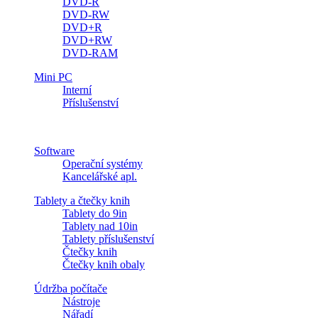
DVD-R
DVD-RW
DVD+R
DVD+RW
DVD-RAM
Mini PC
Interní
Příslušenství
Software
Operační systémy
Kancelářské apl.
Tablety a čtečky knih
Tablety do 9in
Tablety nad 10in
Tablety příslušenství
Čtečky knih
Čtečky knih obaly
Údržba počítače
Nástroje
Nářadí