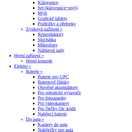
Klávesnice
Set (klávesnice+myš)
Myši
Grafické tablety
Podložky a přelepky
Zvuková zažízení »
Reproduktory
Sluchátka
Mikrofony
Náhlavní sady
Herní zařízení »
Herní konzole
Elektro »
Baterie »
Baterie pro UPC
Bateriové články
Olověné akumulátory
Pro robotické vysavače
Pro fotoaparáty
Pro videokamery
Pro čtečky čár. kódů
Nabíjecí baterie
Do auta »
Kamery do auta
Nabíječky pro auta