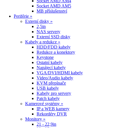
Socket AMD AM4
Socket AMD AM5
MB příslušenství
Periférie »
Externí disky »
2,5in
NAS servery
Externí SSD disky
Kabely a redukce »
HDD/FDD kabely
Redukce a konektory
Keystone
Ostatní kabely
Napájecí kabely
VGA/DVI/HDMI kabely
Video/Audio kabely
KVM přepínače
USB kabely
Kabely pro servery
Patch kabely
Kamerové systémy »
IP a WEB kamery
Rekordéry DVR
Monitory »
21 - 22,9in