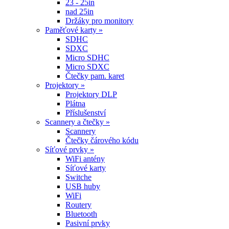
23 - 25in
nad 25in
Držáky pro monitory
Paměťové karty »
SDHC
SDXC
Micro SDHC
Micro SDXC
Čtečky pam. karet
Projektory »
Projektory DLP
Plátna
Příslušenství
Scannery a čtečky »
Scannery
Čtečky čárového kódu
Síťové prvky »
WiFi antény
Síťové karty
Switche
USB huby
WiFi
Routery
Bluetooth
Pasivní prvky