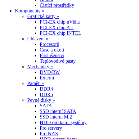
Čistící prostředky
Komponenty »
Grafické karty »
PCI-EX chip nVidia
PCI-EX chip ATi
PCI-EX chip INTEL
Chlazení »
Procesorů
Case a okolí
Příslušenství
Teplovodivé pasty
Mechaniky »
DVD/RW
Externí
Paměti »
DDR4
DDR5
Pevné disky »
SATA
SSD interní SATA
SSD interní M.2
HDD pro kam. systémy
Pro servery
Pro NAS