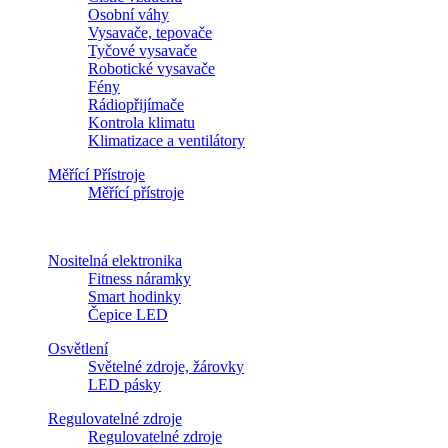
Osobní váhy
Vysavače, tepovače
Tyčové vysavače
Robotické vysavače
Fény
Rádiopřijímače
Kontrola klimatu
Klimatizace a ventilátory
Měřící Přístroje
Měřící přístroje
Nositelná elektronika
Fitness náramky
Smart hodinky
Čepice LED
Osvětlení
Světelné zdroje, žárovky
LED pásky
Regulovatelné zdroje
Regulovatelné zdroje