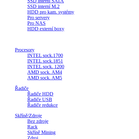
SSD interní SATA
SSD interní M.2
HDD pro kam. systémy
Pro servery
Pro NAS
HDD externí boxy
Procesory
INTEL sock.1700
INTEL sock.1851
INTEL sock. 1200
AMD sock. AM4
AMD sock. AM5
Řadiče
Řadiče HDD
Řadiče USB
Řadiče redukce
Skříně/Zdroje
Bez zdroje
Rack
Skříně Mining
Zdroj