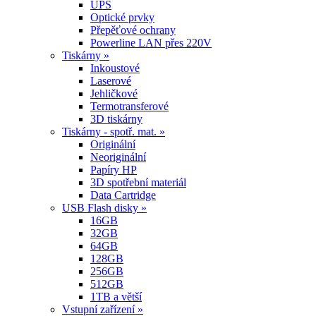
UPS
Optické prvky
Přepěťové ochrany
Powerline LAN přes 220V
Tiskárny »
Inkoustové
Laserové
Jehličkové
Termotransferové
3D tiskárny
Tiskárny - spotř. mat. »
Originální
Neoriginální
Papíry HP
3D spotřební materiál
Data Cartridge
USB Flash disky »
16GB
32GB
64GB
128GB
256GB
512GB
1TB a větší
Vstupní zařízení »