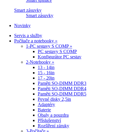
Smart spínače
Smart zásuvky
Smart zásuvky
Novinky
Servis a služby
Počítače a notebooky »
1-PC sestavy S COMP »
PC sestavy S COMP
Konfigurátor PC sestav
2-Notebooky »
13 - 14in
15 - 16in
17 - 20in
Paměti SO-DIMM DDR3
Paměti SO-DIMM DDR4
Paměti SO-DIMM DDR5
Pevné disky 2,5in
Adaptéry
Baterie
Obaly a pouzdra
Příslušenství
Rozšíření záruky
3-Počítače »