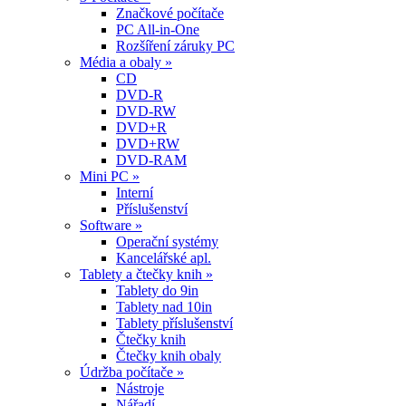
Značkové počítače
PC All-in-One
Rozšíření záruky PC
Média a obaly »
CD
DVD-R
DVD-RW
DVD+R
DVD+RW
DVD-RAM
Mini PC »
Interní
Příslušenství
Software »
Operační systémy
Kancelářské apl.
Tablety a čtečky knih »
Tablety do 9in
Tablety nad 10in
Tablety příslušenství
Čtečky knih
Čtečky knih obaly
Údržba počítače »
Nástroje
Nářadí