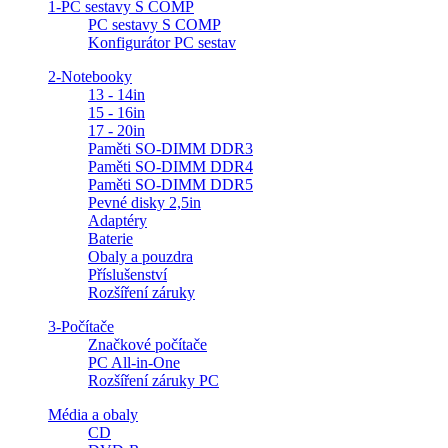
1-PC sestavy S COMP
PC sestavy S COMP
Konfigurátor PC sestav
2-Notebooky
13 - 14in
15 - 16in
17 - 20in
Paměti SO-DIMM DDR3
Paměti SO-DIMM DDR4
Paměti SO-DIMM DDR5
Pevné disky 2,5in
Adaptéry
Baterie
Obaly a pouzdra
Příslušenství
Rozšíření záruky
3-Počítače
Značkové počítače
PC All-in-One
Rozšíření záruky PC
Média a obaly
CD