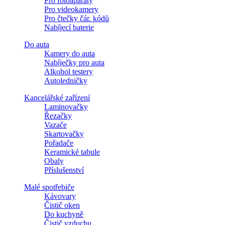
Pro fotoaparáty
Pro videokamery
Pro čtečky čár. kódů
Nabíjecí baterie
Do auta
Kamery do auta
Nabíječky pro auta
Alkohol testery
Autoledničky
Kancelářské zařízení
Laminovačky
Řezačky
Vazače
Skartovačky
Pořadače
Keramické tabule
Obaly
Příslušenství
Malé spotřebiče
Kávovary
Čistič oken
Do kuchyně
Čistič vzduchu