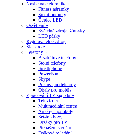
Nositelná elektronika »
Fitness náramky
Smart hodinky
Čepice LED
Osvětlení »
Světelné zdroje, žárovky
LED pásky
Regulovatelné zdroje
Šicí stroje
Telefony »
Bezdrátové telefony
Stolní telefony
Smathphone
PowerBank
Skype
Přísluš. pro telefony
Obaly pro mobily
Zpracování TV signálu »
Televizory
Multimediální centra
Antény a paraboly
Set-top boxy
Držáky pro TV
Přenášení signálu
Dálkové ovládání