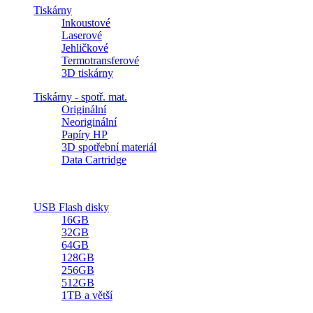
Tiskárny
Inkoustové
Laserové
Jehličkové
Termotransferové
3D tiskárny
Tiskárny - spotř. mat.
Originální
Neoriginální
Papíry HP
3D spotřební materiál
Data Cartridge
USB Flash disky
16GB
32GB
64GB
128GB
256GB
512GB
1TB a větší