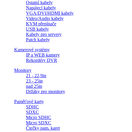
Ostatní kabely
Napájecí kabely
VGA/DVI/HDMI kabely
Video/Audio kabely
KVM přepínače
USB kabely
Kabely pro servery
Patch kabely
Kamerové systémy
IP a WEB kamery
Rekordéry DVR
Monitory
21 - 22,9in
23 - 25in
nad 25in
Držáky pro monitory
Paměťové karty
SDHC
SDXC
Micro SDHC
Micro SDXC
Čtečky pam. karet