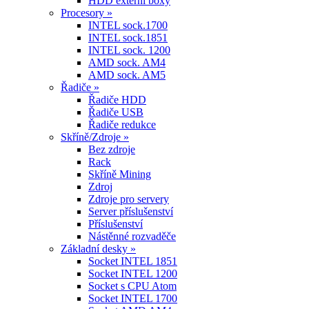
HDD externí boxy
Procesory »
INTEL sock.1700
INTEL sock.1851
INTEL sock. 1200
AMD sock. AM4
AMD sock. AM5
Řadiče »
Řadiče HDD
Řadiče USB
Řadiče redukce
Skříně/Zdroje »
Bez zdroje
Rack
Skříně Mining
Zdroj
Zdroje pro servery
Server příslušenství
Příslušenství
Nástěnné rozvaděče
Základní desky »
Socket INTEL 1851
Socket INTEL 1200
Socket s CPU Atom
Socket INTEL 1700