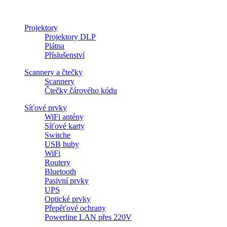
Projektory
Projektory DLP
Plátna
Příslušenství
Scannery a čtečky
Scannery
Čtečky čárového kódu
Síťové prvky
WiFi antény
Síťové karty
Switche
USB huby
WiFi
Routery
Bluetooth
Pasivní prvky
UPS
Optické prvky
Přepěťové ochrany
Powerline LAN přes 220V