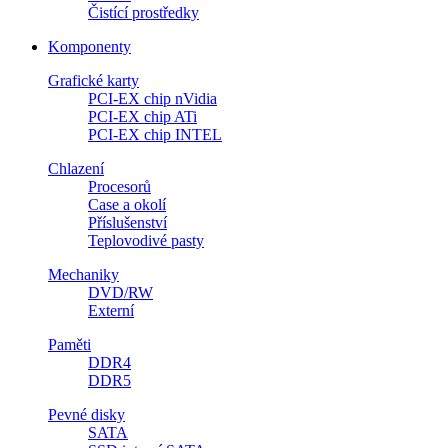
Čistící prostředky
Komponenty
Grafické karty
PCI-EX chip nVidia
PCI-EX chip ATi
PCI-EX chip INTEL
Chlazení
Procesorů
Case a okolí
Příslušenství
Teplovodivé pasty
Mechaniky
DVD/RW
Externí
Paměti
DDR4
DDR5
Pevné disky
SATA