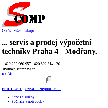
O nás
|
Vše o nákupu
... servis a prodej výpočetní
techniky Praha 4 - Modřany.
+420 222 960 957
+420 602 314 120
stvrtna@scomphw.cz
KOŠÍK
PŘIHLÁSIT
|
Uživatel: Nepřihlášen »
Servis a služby
Počítače a notebooky