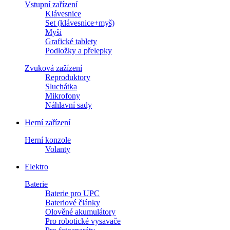
Vstupní zařízení
Klávesnice
Set (klávesnice+myš)
Myši
Grafické tablety
Podložky a přelepky
Zvuková zažízení
Reproduktory
Sluchátka
Mikrofony
Náhlavní sady
Herní zařízení
Herní konzole
Volanty
Elektro
Baterie
Baterie pro UPC
Bateriové články
Olověné akumulátory
Pro robotické vysavače