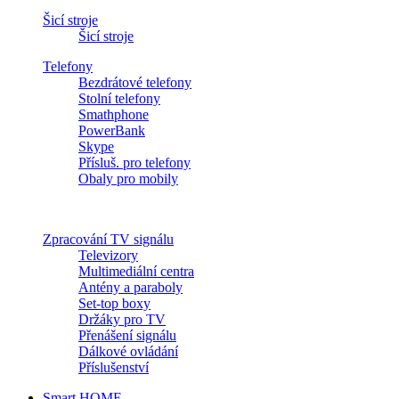
Šicí stroje
Šicí stroje
Telefony
Bezdrátové telefony
Stolní telefony
Smathphone
PowerBank
Skype
Přísluš. pro telefony
Obaly pro mobily
Zpracování TV signálu
Televizory
Multimediální centra
Antény a paraboly
Set-top boxy
Držáky pro TV
Přenášení signálu
Dálkové ovládání
Příslušenství
Smart HOME