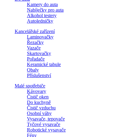
Kamery do auta
Nabíječky pro auta
Alkohol testery
Autoledničky
Kancelářské zařízení
Laminovačky
Řezačky
Vazače
Skartovačky
Pořadače
Keramické tabule
Obaly
Příslušenství
Malé spotřebiče
Kávovary
Čistič oken
Do kuchyně
Čistič vzduchu
Osobní váhy
Vysavače, tepovače
Tyčové vysavače
Robotické vysavače
Fény