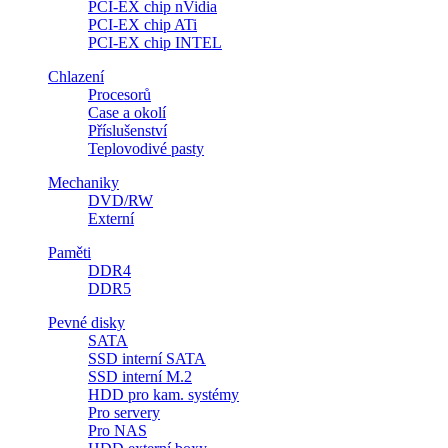
PCI-EX chip nVidia
PCI-EX chip ATi
PCI-EX chip INTEL
Chlazení
Procesorů
Case a okolí
Příslušenství
Teplovodivé pasty
Mechaniky
DVD/RW
Externí
Paměti
DDR4
DDR5
Pevné disky
SATA
SSD interní SATA
SSD interní M.2
HDD pro kam. systémy
Pro servery
Pro NAS