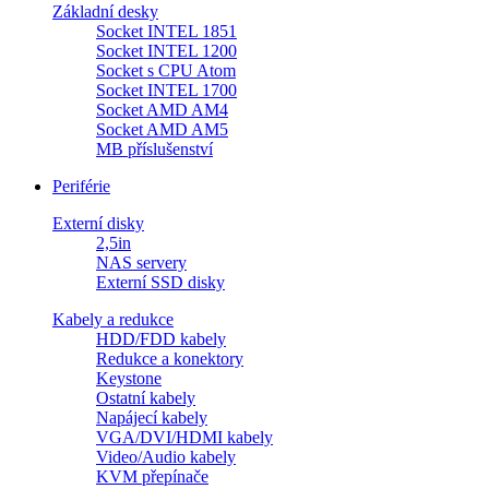
Základní desky
Socket INTEL 1851
Socket INTEL 1200
Socket s CPU Atom
Socket INTEL 1700
Socket AMD AM4
Socket AMD AM5
MB příslušenství
Periférie
Externí disky
2,5in
NAS servery
Externí SSD disky
Kabely a redukce
HDD/FDD kabely
Redukce a konektory
Keystone
Ostatní kabely
Napájecí kabely
VGA/DVI/HDMI kabely
Video/Audio kabely
KVM přepínače