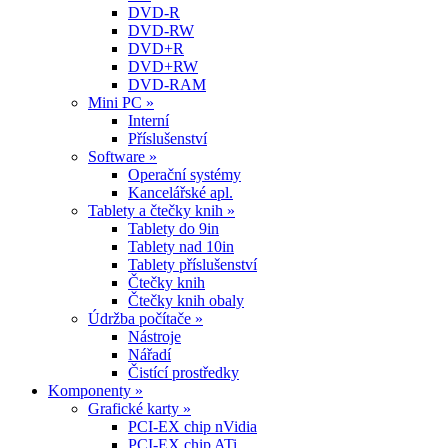
DVD-R
DVD-RW
DVD+R
DVD+RW
DVD-RAM
Mini PC »
Interní
Příslušenství
Software »
Operační systémy
Kancelářské apl.
Tablety a čtečky knih »
Tablety do 9in
Tablety nad 10in
Tablety příslušenství
Čtečky knih
Čtečky knih obaly
Údržba počítače »
Nástroje
Nářadí
Čistící prostředky
Komponenty »
Grafické karty »
PCI-EX chip nVidia
PCI-EX chip ATi