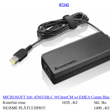
87242
MICROSOFT Srfc 45WUSB-C WChrgrCM wi EMEA Comm Blac
Konečná cena:
1659 ,-Kč
Skl:
3ks
NEJSME PLÁTCI DPH!!!
1490 ,-Kč