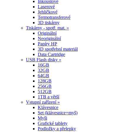
Inkoustové
Laserové
Jehličkové
Termotransferové
3D tiskárny
Tiskárny - spotř. mat. »
Originální
Neoriginální
Papíry HP
3D spotřební materiál
Data Cartridge
USB Flash disky »
16GB
32GB
64GB
128GB
256GB
512GB
1TB a větší
Vstupní zařízení »
Klávesnice
Set (klávesnice+myš)
Myši
Grafické tablety
Podložky a přelepky