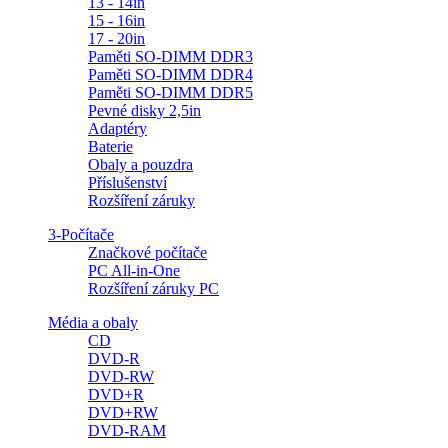
13 - 14in
15 - 16in
17 - 20in
Paměti SO-DIMM DDR3
Paměti SO-DIMM DDR4
Paměti SO-DIMM DDR5
Pevné disky 2,5in
Adaptéry
Baterie
Obaly a pouzdra
Příslušenství
Rozšíření záruky
3-Počítače
Značkové počítače
PC All-in-One
Rozšíření záruky PC
Média a obaly
CD
DVD-R
DVD-RW
DVD+R
DVD+RW
DVD-RAM