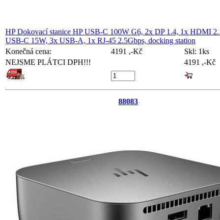
HP Dokovací stanice HP USB-C 100W G6, 2x DP 1.4, 1x HDMI 2.
USB-C 15W, 3x USB-A, 1x RJ-45 2.5Gbps, docking station
Konečná cena:
4191 ,-Kč
Skl:
1ks
NEJSME PLÁTCI DPH!!!
4191 ,-Kč
88083