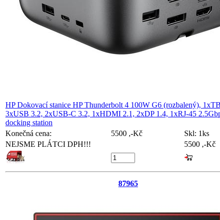
HP Dokovací stanice HP Thunderbolt 4 100W G6 (rozbalený), 1xTB
3xUSB 3.2, 2xUSB-C 3.2, 1xHDMI 2.1, 2xDP 1.4, 1xRJ-45 2.5Gbp
docking station
Konečná cena:
5500 ,-Kč
Skl:
1ks
NEJSME PLÁTCI DPH!!!
5500 ,-Kč
87965