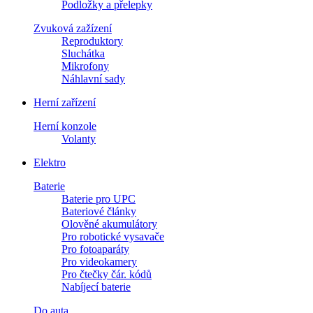
Podložky a přelepky
Zvuková zažízení
Reproduktory
Sluchátka
Mikrofony
Náhlavní sady
Herní zařízení
Herní konzole
Volanty
Elektro
Baterie
Baterie pro UPC
Bateriové články
Olověné akumulátory
Pro robotické vysavače
Pro fotoaparáty
Pro videokamery
Pro čtečky čár. kódů
Nabíjecí baterie
Do auta