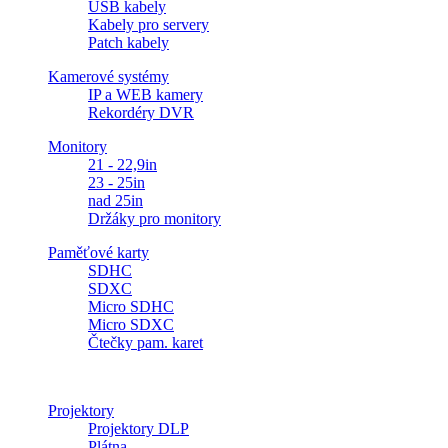
USB kabely
Kabely pro servery
Patch kabely
Kamerové systémy
IP a WEB kamery
Rekordéry DVR
Monitory
21 - 22,9in
23 - 25in
nad 25in
Držáky pro monitory
Paměťové karty
SDHC
SDXC
Micro SDHC
Micro SDXC
Čtečky pam. karet
Projektory
Projektory DLP
Plátna