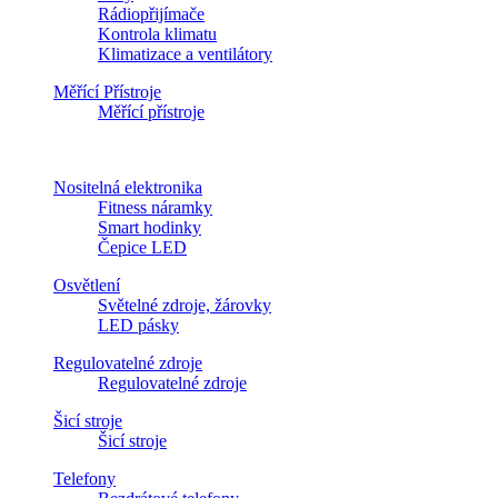
Rádiopřijímače
Kontrola klimatu
Klimatizace a ventilátory
Měřící Přístroje
Měřící přístroje
Nositelná elektronika
Fitness náramky
Smart hodinky
Čepice LED
Osvětlení
Světelné zdroje, žárovky
LED pásky
Regulovatelné zdroje
Regulovatelné zdroje
Šicí stroje
Šicí stroje
Telefony