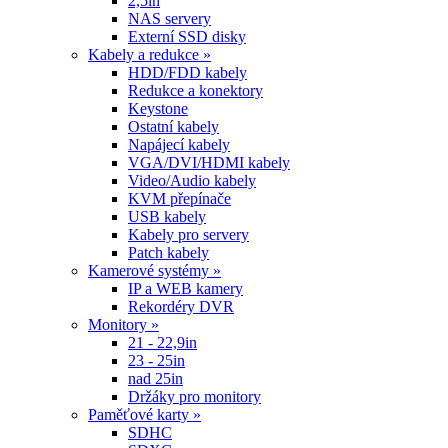
2,5in
NAS servery
Externí SSD disky
Kabely a redukce »
HDD/FDD kabely
Redukce a konektory
Keystone
Ostatní kabely
Napájecí kabely
VGA/DVI/HDMI kabely
Video/Audio kabely
KVM přepínače
USB kabely
Kabely pro servery
Patch kabely
Kamerové systémy »
IP a WEB kamery
Rekordéry DVR
Monitory »
21 - 22,9in
23 - 25in
nad 25in
Držáky pro monitory
Paměťové karty »
SDHC