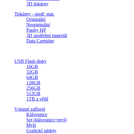
3D tiskárny
Tiskárny - spotř. mat.
Originální
Neoriginální
Papíry HP
3D spotřební materiál
Data Cartridge
USB Flash disky
16GB
32GB
64GB
128GB
256GB
512GB
1TB a větší
Vstupní zařízení
Klávesnice
Set (klávesnice+myš)
Myši
Grafické tablety