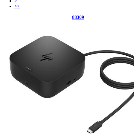
>
>>
88309