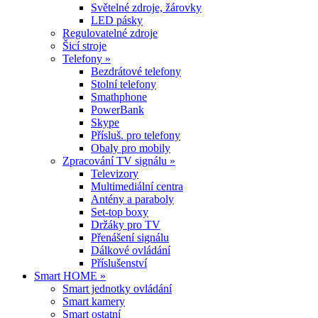
Světelné zdroje, žárovky
LED pásky
Regulovatelné zdroje
Šicí stroje
Telefony »
Bezdrátové telefony
Stolní telefony
Smathphone
PowerBank
Skype
Přísluš. pro telefony
Obaly pro mobily
Zpracování TV signálu »
Televizory
Multimediální centra
Antény a paraboly
Set-top boxy
Držáky pro TV
Přenášení signálu
Dálkové ovládání
Příslušenství
Smart HOME »
Smart jednotky ovládání
Smart kamery
Smart ostatní