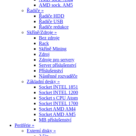
AMD sock. AM5
Řadiče »
Řadiče HDD
Řadiče USB
Řadiče redukce
Skříně/Zdroje »
Bez zdroje
Rack
Skříně Mining
Zdroj
Zdroje pro servery
Server příslušenství
Příslušenství
Nástěnné rozvaděče
Základní desky »
Socket INTEL 1851
Socket INTEL 1200
Socket s CPU Atom
Socket INTEL 1700
Socket AMD AM4
Socket AMD AM5
MB příslušenství
Periférie »
Externí disky »