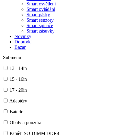
Smart osvětlení
Smart ovládání
Smart pásky
Smart senzory
Smart spínače
Smart zásuvky
Novinky
Doprodej
Bazar
Submenu
13 - 14in
15 - 16in
17 - 20in
Adaptéry
Baterie
Obaly a pouzdra
Paměti SO-DIMM DDR4