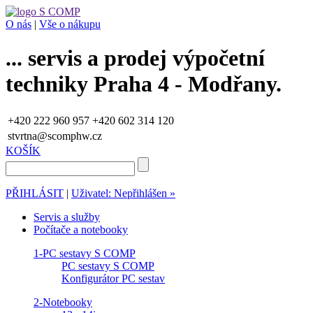
O nás
|
Vše o nákupu
... servis a prodej výpočetní
techniky Praha 4 - Modřany.
+420 222 960 957
+420 602 314 120
stvrtna@scomphw.cz
KOŠÍK
PŘIHLÁSIT
|
Uživatel: Nepřihlášen »
Servis a služby
Počítače a notebooky
1-PC sestavy S COMP
PC sestavy S COMP
Konfigurátor PC sestav
2-Notebooky