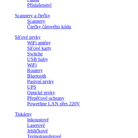
Příslušenství
Scannery a čtečky
Scannery
Čtečky čárového kódu
Síťové prvky
WiFi antény
Síťové karty
Switche
USB huby
WiFi
Routery
Bluetooth
Pasivní prvky
UPS
Optické prvky
Přepěťové ochrany
Powerline LAN přes 220V
Tiskárny
Inkoustové
Laserové
Jehličkové
Termotransferové