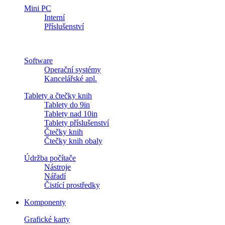
Mini PC
Interní
Příslušenství
Software
Operační systémy
Kancelářské apl.
Tablety a čtečky knih
Tablety do 9in
Tablety nad 10in
Tablety příslušenství
Čtečky knih
Čtečky knih obaly
Údržba počítače
Nástroje
Nářadí
Čistící prostředky
Komponenty
Grafické karty