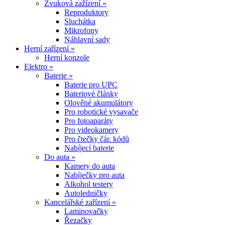
Zvuková zažízení »
Reproduktory
Sluchátka
Mikrofony
Náhlavní sady
Herní zařízení »
Herní konzole
Elektro »
Baterie »
Baterie pro UPC
Bateriové články
Olověné akumulátory
Pro robotické vysavače
Pro fotoaparáty
Pro videokamery
Pro čtečky čár. kódů
Nabíjecí baterie
Do auta »
Kamery do auta
Nabíječky pro auta
Alkohol testery
Autoledničky
Kancelářské zařízení »
Laminovačky
Řezačky