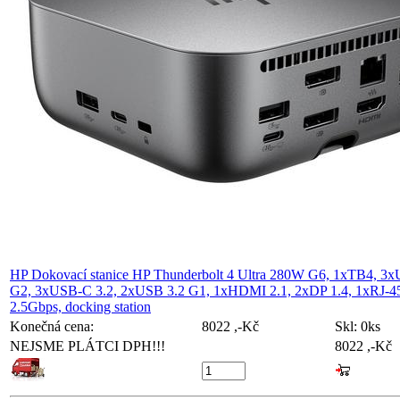
HP Dokovací stanice HP Thunderbolt 4 Ultra 280W G6, 1xTB4, 3x
G2, 3xUSB-C 3.2, 2xUSB 3.2 G1, 1xHDMI 2.1, 2xDP 1.4, 1xRJ-4
2.5Gbps, docking station
Konečná cena:
8022 ,-Kč
Skl:
0ks
NEJSME PLÁTCI DPH!!!
8022 ,-Kč