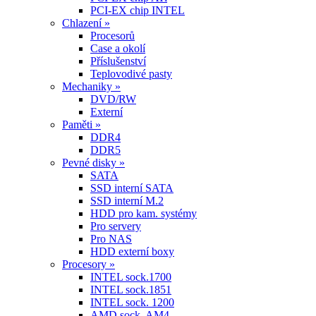
PCI-EX chip INTEL
Chlazení »
Procesorů
Case a okolí
Příslušenství
Teplovodivé pasty
Mechaniky »
DVD/RW
Externí
Paměti »
DDR4
DDR5
Pevné disky »
SATA
SSD interní SATA
SSD interní M.2
HDD pro kam. systémy
Pro servery
Pro NAS
HDD externí boxy
Procesory »
INTEL sock.1700
INTEL sock.1851
INTEL sock. 1200
AMD sock. AM4