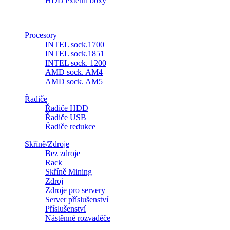
HDD externí boxy
Procesory
INTEL sock.1700
INTEL sock.1851
INTEL sock. 1200
AMD sock. AM4
AMD sock. AM5
Řadiče
Řadiče HDD
Řadiče USB
Řadiče redukce
Skříně/Zdroje
Bez zdroje
Rack
Skříně Mining
Zdroj
Zdroje pro servery
Server příslušenství
Příslušenství
Nástěnné rozvaděče