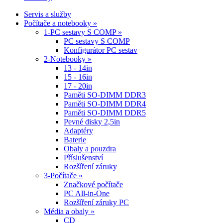
Servis a služby
Počítače a notebooky »
1-PC sestavy S COMP »
PC sestavy S COMP
Konfigurátor PC sestav
2-Notebooky »
13 - 14in
15 - 16in
17 - 20in
Paměti SO-DIMM DDR3
Paměti SO-DIMM DDR4
Paměti SO-DIMM DDR5
Pevné disky 2,5in
Adaptéry
Baterie
Obaly a pouzdra
Příslušenství
Rozšíření záruky
3-Počítače »
Značkové počítače
PC All-in-One
Rozšíření záruky PC
Média a obaly »
CD