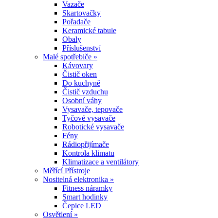
Vazače
Skartovačky
Pořadače
Keramické tabule
Obaly
Příslušenství
Malé spotřebiče »
Kávovary
Čistič oken
Do kuchyně
Čistič vzduchu
Osobní váhy
Vysavače, tepovače
Tyčové vysavače
Robotické vysavače
Fény
Rádiopřijímače
Kontrola klimatu
Klimatizace a ventilátory
Měřící Přístroje
Nositelná elektronika »
Fitness náramky
Smart hodinky
Čepice LED
Osvětlení »