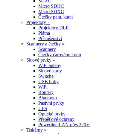
SDXC
Micro SDHC
Micro SDXC
Čtečky pam. karet
Projektory »
Projektory DLP
Plátna
Příslušenství
Scannery a čtečky »
Scannery
Čtečky čárového kódu
Síťové prvky »
WiFi antény
Síťové karty
Switche
USB huby
WiFi
Routery
Bluetooth
Pasivní prvky
UPS
Optické prvky
Přepěťové ochrany
Powerline LAN přes 220V
Tiskárny »