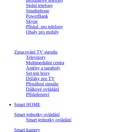
Bezdrátové telefony
Stolní telefony
Smathphone
PowerBank
Skype
Přísluš. pro telefony
Obaly pro mobily
Zpracování TV signálu
Televizory
Multimediální centra
Antény a paraboly
Set-top boxy
Držáky pro TV
Přenášení signálu
Dálkové ovládání
Příslušenství
Smart HOME
Smart jednotky ovládání
Smart jednotky ovládání
Smart kamery