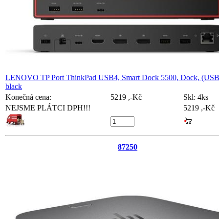
LENOVO TP Port ThinkPad USB4, Smart Dock 5500, Dock, (USB
black
Konečná cena:
5219 ,-Kč
Skl:
4ks
NEJSME PLÁTCI DPH!!!
5219 ,-Kč
87250